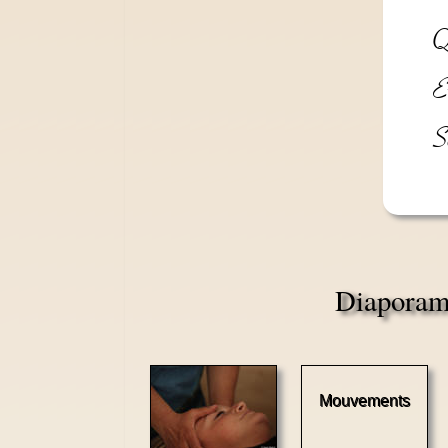
Q
E
S
Diaporama
Mouvements