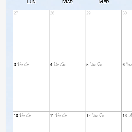
Lun
Mar
Mer
27
28
29
30
Vac Eté
Vac Eté
Vac Eté
Vac
3
4
5
6
Vac Eté
Vac Eté
Vac Eté
As
10
11
12
13