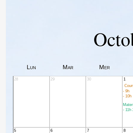
Octo
Lun
Mar
Mer
28
29
30
1
Cours
- 9h
- 10h
Mater
- 11h
5
6
7
8