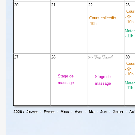
20
21
22
23
Cours
- 9h
Cours collectifs
- 10h
- 19h
Mater
- 11h
Fête Travail
27
28
30
29
Cours
- 9h
- 10h
Stage de
Stage de
massage
Mater
massage
- 11h
2026 :
Janvier
-
Février
-
Mars
-
Avril
-
Mai
-
Juin
-
Juillet
-
Ao