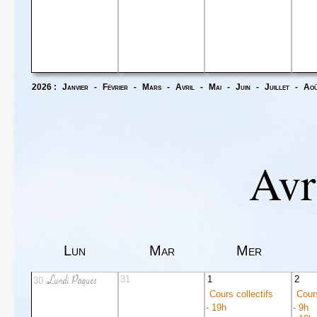
2026 :
Janvier
-
Février
-
Mars
-
Avril
-
Mai
-
Juin
-
Juillet
-
Ao
Avr
Lun
Mar
Mer
Lundi Pâques
31
1
2
30
Cours collectifs
Cours
- 19h
- 9h