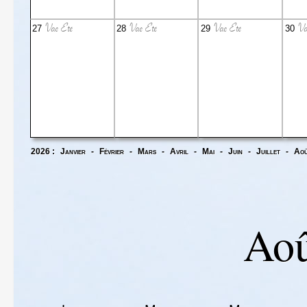
Vac Eté
Vac Eté
Vac Eté
Va
27
28
29
30
2026 :
Janvier
-
Février
-
Mars
-
Avril
-
Mai
-
Juin
-
Juillet
-
Ao
Aoû