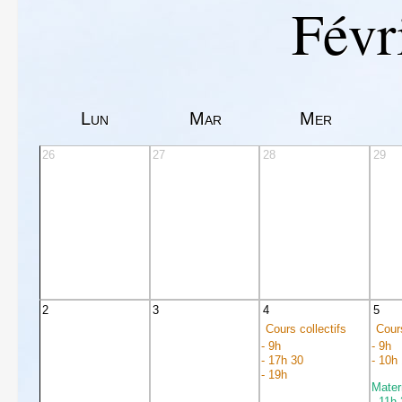
Févr
Lun
Mar
Mer
26
27
28
29
2
3
4
5
Cours collectifs
Cours
- 9h
- 9h
- 17h 30
- 10h
- 19h
Mater
- 11h