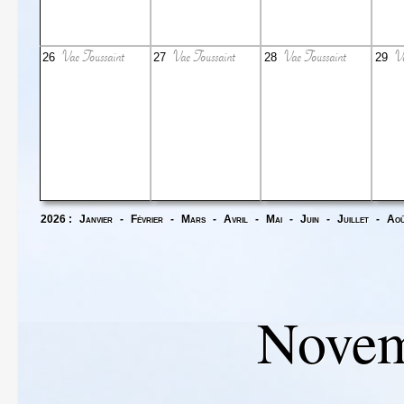
Vac Toussaint
Vac Toussaint
Vac Toussaint
Va
26
27
28
29
2026 :
Janvier
-
Février
-
Mars
-
Avril
-
Mai
-
Juin
-
Juillet
-
Ao
Novem