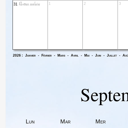
Rentrée scolaire
1
2
3
31
2026 :
Janvier
-
Février
-
Mars
-
Avril
-
Mai
-
Juin
-
Juillet
-
Ao
Septe
Lun
Mar
Mer