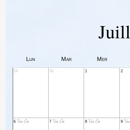
Juil
Lun
Mar
Mer
29
30
1
2
Vac Eté
Vac Eté
Vac Eté
Vac
6
7
8
9