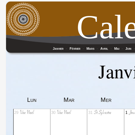
Cale
Janvier
-
Février
-
Mars
-
Avril
-
Mai
-
Juin
Janv
Lun
Mar
Mer
Vac Noël
Vac Noël
St Sylvestre
Jou
29
30
31
1