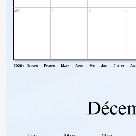
30
1
2
3
2026 :
Janvier
-
Février
-
Mars
-
Avril
-
Mai
-
Juin
-
Juillet
-
Ao
Décem
Lun
Mar
Mer