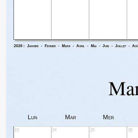
2026 :
Janvier
-
Février
-
Mars
-
Avril
-
Mai
-
Juin
-
Juillet
-
Ao
Mar
Lun
Mar
Mer
23
24
25
26