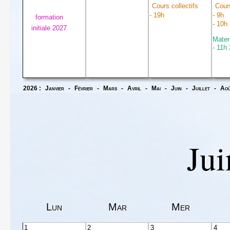
Cours collectifs
Cours
- 19h
- 9h
formation
- 10h
initiale 2027
Mater
- 11h
2026 :
Janvier
-
Février
-
Mars
-
Avril
-
Mai
-
Juin
-
Juillet
-
Ao
Jui
Lun
Mar
Mer
1
2
3
4