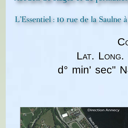
C
Lat. Long.
d° min' sec" N